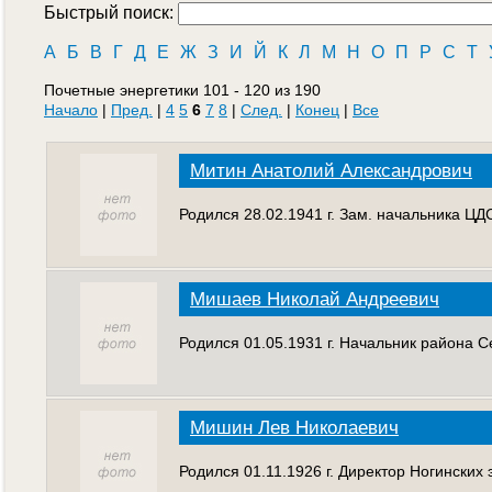
Быстрый поиск:
А
Б
В
Г
Д
Е
Ж
З
И
Й
К
Л
М
Н
О
П
Р
С
Т
Почетные энергетики 101 - 120 из 190
Начало
|
Пред.
|
4
5
6
7
8
|
След.
|
Конец
|
Все
Митин Анатолий Александрович
Родился 28.02.1941 г. Зам. начальника ЦД
Мишаев Николай Андреевич
Родился 01.05.1931 г. Начальник района С
Мишин Лев Николаевич
Родился 01.11.1926 г. Директор Ногинских 