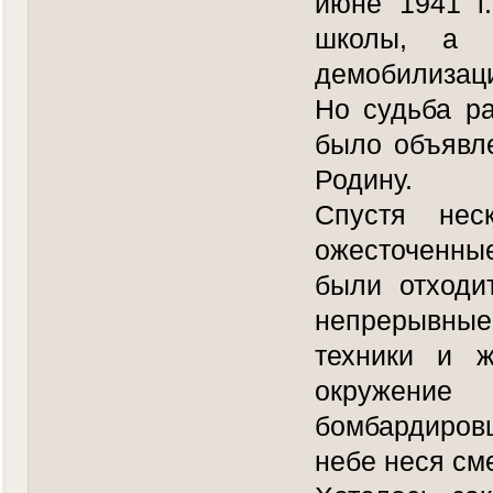
июне 1941 г
школы, а 
демобилизац
Но судьба р
было объявл
Родину.
Спустя нес
ожесточенны
были отходи
непрерывны
техники и ж
окружение
бомбардиров
небе неся см