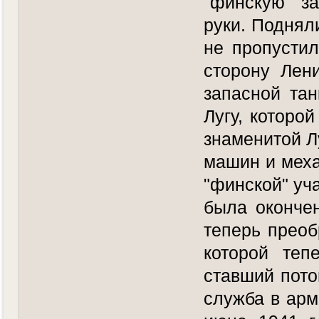
"финскую" з
руки. Поднял
не пропустил
сторону Лени
запасной та
Лугу, которо
знаменитой Л
машин и меха
"финской" уч
была окончен
теперь преоб
которой теп
ставший пото
служба в арм