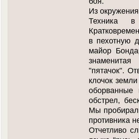
боя.
Из окружения
Техника в
Кратковреме
в пехотную 
майор Бонда
знаменитая 
"пятачок". О
клочок земли
оборванные 
обстрел, бе
Мы пробирал
противника н
Отчетливо сл