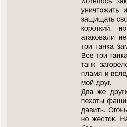
Хотелось за
уничтожить 
защищать св
короткий, 
атаковали н
три танка за
Все три танк
танк загоре
пламя и всле
мой друг.
Два же друг
пехоты фашис
давить. Огон
но жесток. Н