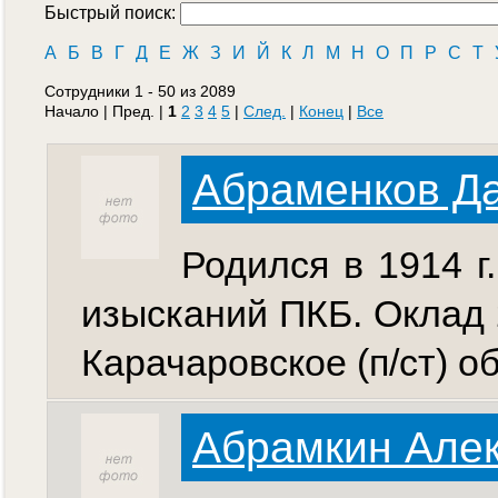
Быстрый поиск:
А
Б
В
Г
Д
Е
Ж
З
И
Й
К
Л
М
Н
О
П
Р
С
Т
Сотрудники 1 - 50 из 2089
Начало | Пред. |
1
2
3
4
5
|
След.
|
Конец
|
Все
Абраменков Д
Родился в 1914 г
изысканий ПКБ. Оклад 
Карачаровское (п/ст) об
Абрамкин Але