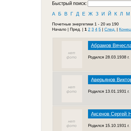
Быстрый поиск:
А
Б
В
Г
Д
Е
Ж
З
И
Й
К
Л
М
Почетные энергетики 1 - 20 из 190
Начало | Пред. |
1
2
3
4
5
|
След.
|
Конец
Абрамов Вячесл
Родился 28.03.1938 г
Аверьянов Викто
Родился 13.01.1931 г
Аксенов Сергей 
Родился 15.10.1931 г