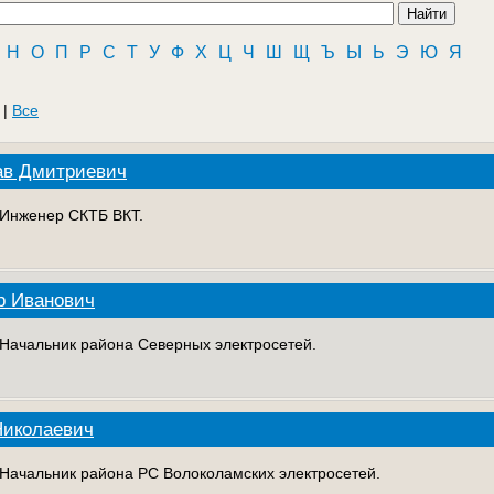
Н
О
П
Р
С
Т
У
Ф
Х
Ц
Ч
Ш
Щ
Ъ
Ы
Ь
Э
Ю
Я
|
Все
ав Дмитриевич
. Инженер СКТБ ВКТ.
р Иванович
. Начальник района Северных электросетей.
Николаевич
. Начальник района РС Волоколамских электросетей.