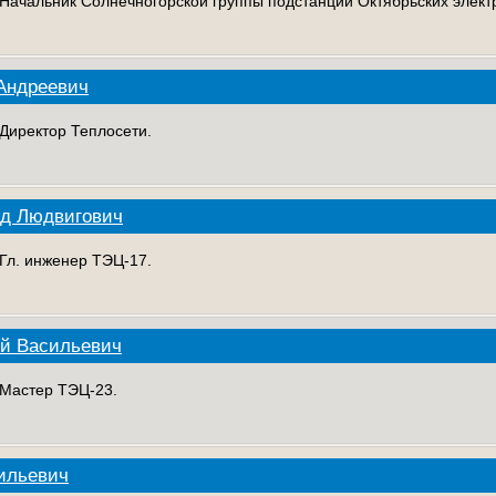
. Начальник Солнечногорской группы подстанций Октябрьских элект
Андреевич
 Директор Теплосети.
нд Людвигович
 Гл. инженер ТЭЦ-17.
ий Васильевич
. Мастер ТЭЦ-23.
ильевич