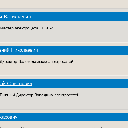
й Васильевич
. Мастер электроцеха ГРЭС-4.
ений Николаевич
. Директор Волоколамских электросетей.
лай Семенович
. Бывший Директор Западных электросетей.
харович