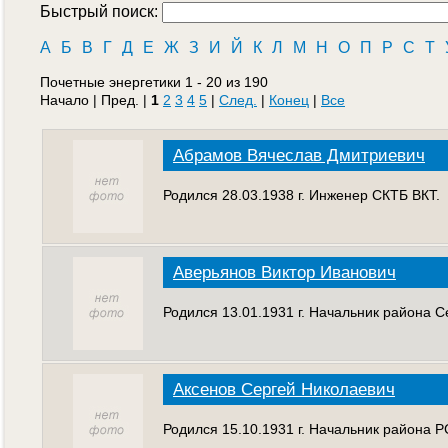
Быстрый поиск:
А
Б
В
Г
Д
Е
Ж
З
И
Й
К
Л
М
Н
О
П
Р
С
Т
Почетные энергетики 1 - 20 из 190
Начало | Пред. |
1
2
3
4
5
|
След.
|
Конец
|
Все
Абрамов Вячеслав Дмитриевич
Родился 28.03.1938 г. Инженер СКТБ ВКТ.
Аверьянов Виктор Иванович
Родился 13.01.1931 г. Начальник района С
Аксенов Сергей Николаевич
Родился 15.10.1931 г. Начальник района 