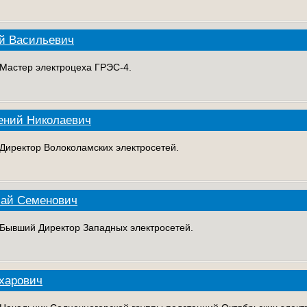
й Васильевич
. Мастер электроцеха ГРЭС-4.
ений Николаевич
. Директор Волоколамских электросетей.
лай Семенович
. Бывший Директор Западных электросетей.
харович