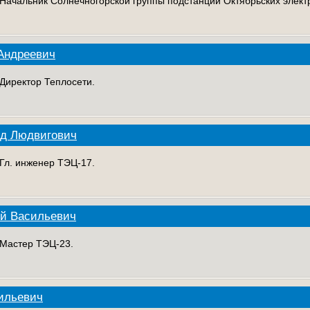
. Начальник Солнечногорской группы подстанций Октябрьских элект
Андреевич
 Директор Теплосети.
нд Людвигович
 Гл. инженер ТЭЦ-17.
ий Васильевич
. Мастер ТЭЦ-23.
ильевич