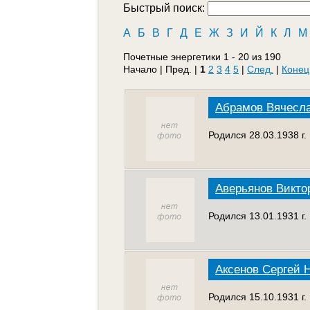
Быстрый поиск:
А
Б
В
Г
Д
Е
Ж
З
И
Й
К
Л
М
Почетные энергетики 1 - 20 из 190
Начало | Пред. |
1
2
3
4
5
|
След.
|
Конец
Абрамов Вячесл
Родился 28.03.1938 г
Аверьянов Викто
Родился 13.01.1931 г
Аксенов Сергей 
Родился 15.10.1931 г