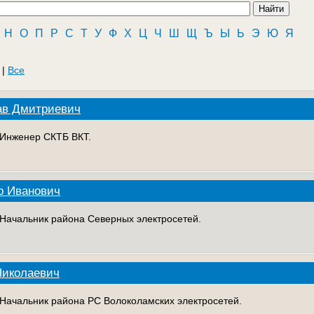
Н
О
П
Р
С
Т
У
Ф
Х
Ц
Ч
Ш
Щ
Ъ
Ы
Ь
Э
Ю
Я
|
Все
ав Дмитриевич
. Инженер СКТБ ВКТ.
р Иванович
. Начальник района Северных электросетей.
Николаевич
. Начальник района РС Волоколамских электросетей.