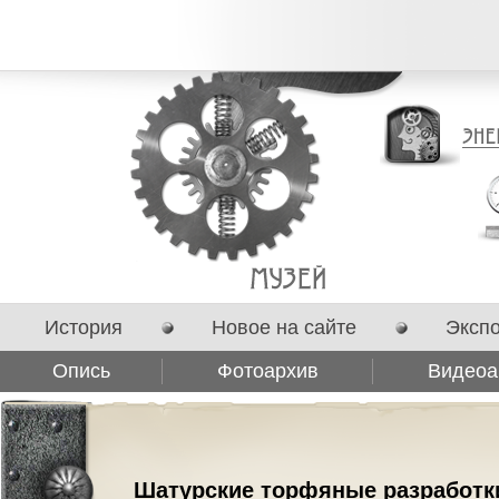
История
Новое на сайте
Эксп
Опись
Фотоархив
Видеоа
Сотрудничество
Шатурские торфяные разработк