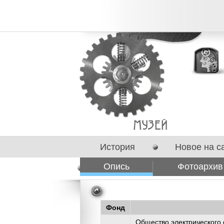
История
Новое на с
Опись
Фотоархив
Сотрудничество
Фонд
Общество электрического 