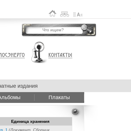
чатные издания
Альбомы
Плакаты
Единица хранения
хр. 1
(Документ, Сборник