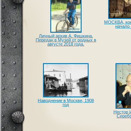
МОСКВА, коне
начало 
Личный архив А. Фишкина.
Передан в Музей от родных в
августе 2018 года.
Наводнение в Москве, 1908
год
Нестор 
Серебр