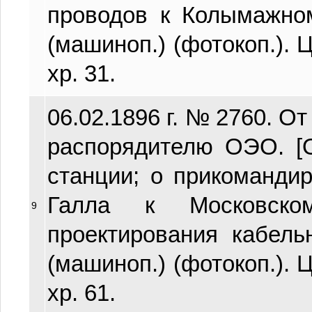
проводов к Колымажном
(машиноп.) (фотокоп.). Ц
хр. 31.
06.02.1896 г. № 2760. От
распорядителю ОЭО. [
станции; о прикоманди
Галла к Московско
9
проектирования кабельн
(машиноп.) (фотокоп.). Ц
хр. 61.