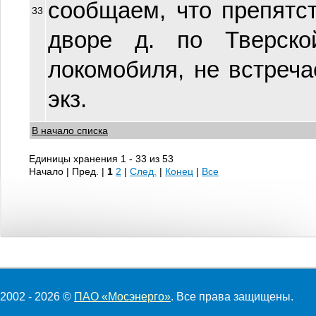
сообщаем, что препятс
33
дворе д. по Тверско
локомобиля, не встречает
экз.
В начало списка
Единицы хранения 1 - 33 из 53
Начало | Пред. |
1
2
|
След.
|
Конец
|
Все
2002 - 2026 ©
ПАО «Мосэнерго»
. Все права защищены.