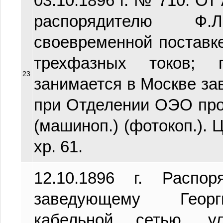
03.10.1896 г. № 710. От
распорядителю Ф
своевременной поставк
трехфазных токов; п
23
занимается в Москве зав
при Отделении ОЭО проф
(машиноп.) (фотокоп.). Ц
хр. 61.
12.10.1896 г. Распо
заведующему Георг
кабельной сетью, 