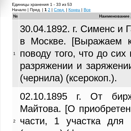
Единицы хранения 1 - 33 из 53
Начало | Пред. |
1
2
|
След.
|
Конец
|
Все
№
Наименование 
30.04.1892. г. Сименс и
в Москве. [Выражаем 
поводу того, что до сих
1
разряжении и заряжении 
(чернила) (ксерокоп.).
02.10.1895 г. От бир
Майтова. [О приобрете
части, 1 участка для 
2