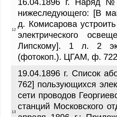
16.04.1896 г. Наряд 
нижеследующего: [В ма
д. Комисарова устроит
12
электрического осве
Липскому]. 1 л. 2 эк
(фотокоп.). ЦГАМ, ф. 722, 
19.04.1896 г. Список аб
762] пользующихся элек
сети проводов Георгиев
станций Московского о
13