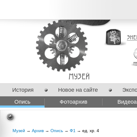
История
Новое на сайте
Эксп
Опись
Фотоархив
Видеоа
Сотрудничество
Музей
→
Архив
→
Опись
→
Ф1
→ ед. хр. 4