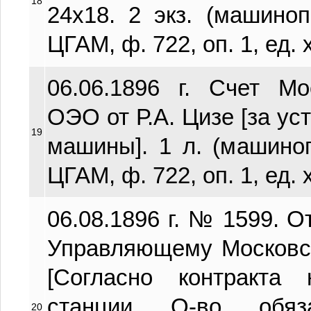
18
24х18. 2 экз. (машиноп.
ЦГАМ, ф. 722, оп. 1, ед. х
06.06.1896 г. Счет М
ОЭО от Р.А. Цизе [за ус
19
машины]. 1 л. (машиноп.
ЦГАМ, ф. 722, оп. 1, ед. х
06.08.1896 г. № 1599. О
Управляющему Московс
[Согласно контракта
станции О-во обяза
20