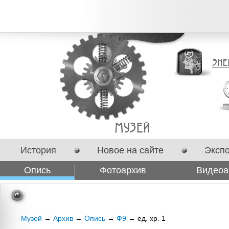
История
Новое на сайте
Эксп
Опись
Фотоархив
Видеоа
Сотрудничество
Музей
→
Архив
→
Опись
→
Ф9
→ ед. хр. 1