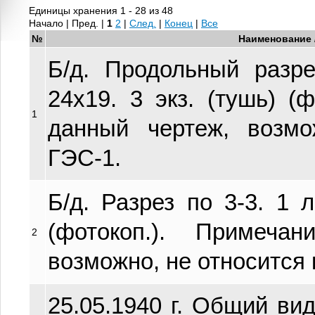
Единицы хранения 1 - 28 из 48
Начало | Пред. |
1
2
|
След.
|
Конец
|
Все
№
Наименование 
Б/д. Продольный разр
24х19. 3 экз. (тушь) (ф
1
данный чертеж, возмо
ГЭС-1.
Б/д. Разрез по 3-3. 1 л
(фотокоп.). Примеча
2
возможно, не относится 
25.05.1940 г. Общий вид