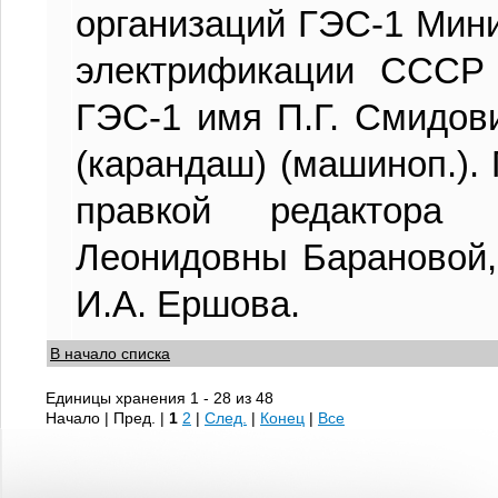
организаций ГЭС-1 Мини
электрификации СССР 
ГЭС-1 имя П.Г. Смидович
(карандаш) (машиноп.). 
правкой редактора 
Леонидовны Барановой, 
И.А. Ершова.
В начало списка
Единицы хранения 1 - 28 из 48
Начало | Пред. |
1
2
|
След.
|
Конец
|
Все