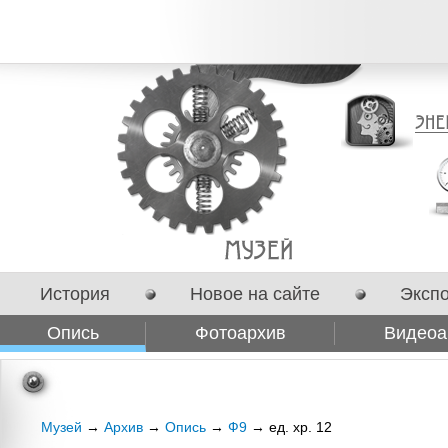
История
Новое на сайте
Эксп
Опись
Фотоархив
Видеоа
Сотрудничество
Музей
→
Архив
→
Опись
→
Ф9
→ ед. хр. 12