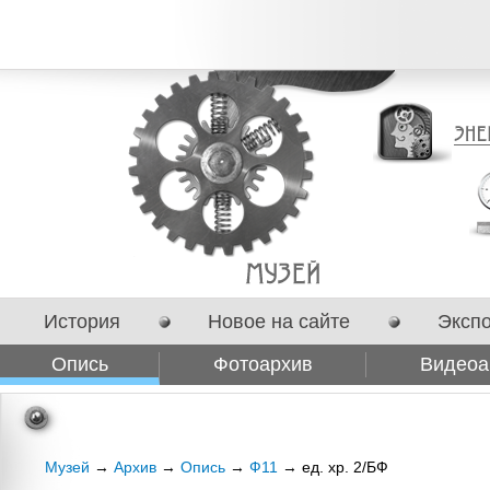
История
Новое на сайте
Эксп
Опись
Фотоархив
Видеоа
Сотрудничество
Музей
→
Архив
→
Опись
→
Ф11
→ ед. хр. 2/БФ