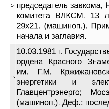
председатель завкома, Н
14
комитета ВЛКСМ. 13 л. (
29х21. (машиноп.). При
начала и заглавия.
10.03.1981 г. Государст
ордена Красного Зна
им. Г.М. Кржижановс
15
энергетики и элек
Главцентрэнерго; Мос
(машиноп.). Деф.: послед