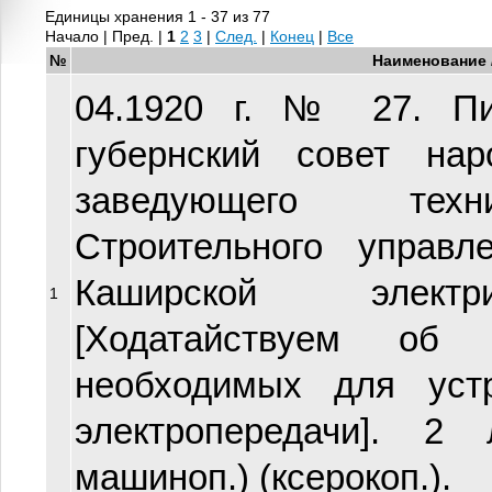
Единицы хранения 1 - 37 из 77
Начало | Пред. |
1
2
3
|
След.
|
Конец
|
Все
№
Наименование 
04.1920 г. № 27. Пи
губернский совет нар
заведующего техн
Строительного управл
Каширской электр
1
[Ходатайствуем об 
необходимых для устр
электропередачи]. 2 
машиноп.) (ксерокоп.).