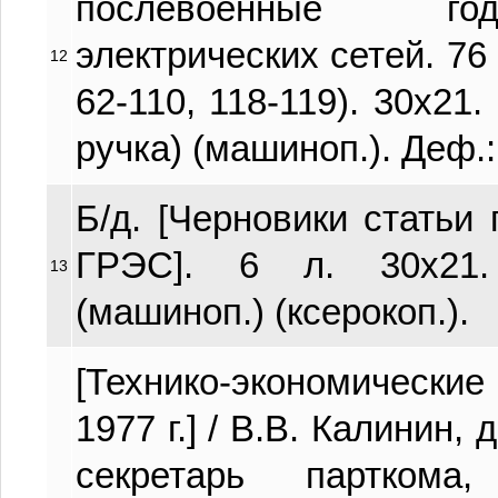
послевоенные го
электрических сетей. 76 л
12
62-110, 118-119). 30х21
ручка) (машиноп.). Деф.:
Б/д. [Черновики статьи
ГРЭС]. 6 л. 30х21.
13
(машиноп.) (ксерокоп.).
[Технико-экономические 
1977 г.] / В.В. Калинин, 
секретарь парткома