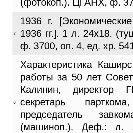
(фотокоп.). ЦГАНХ, ф. 370
1936 г. [Экономически
1936 гг.]. 1 л. 24х18. (т
7
ф. 3700, оп. 4, ед. хр. 54
Характеристика Кашир
работы за 50 лет Советс
Калинин, директор 
секретарь партком
8
председатель завк
(машиноп.). Деф.: л.