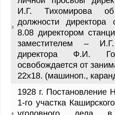
личной просьбы дире
И.Г. Тихомирова о
должности директора 
3
8.08 директором станц
заместителем – И.Г
директора Ф.И. Г
освобождается от занима
22х18. (машиноп., каран
1928 г. Постановление 
1-го участка Каширског
уголовного дела 
4