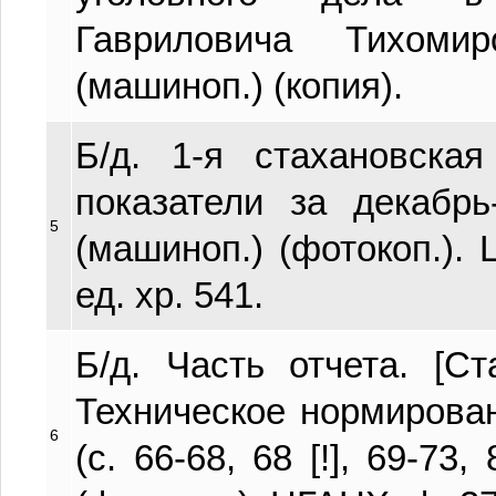
Гавриловича Тихоми
(машиноп.) (копия).
Б/д. 1-я стахановская
показатели за декабрь
5
(машиноп.) (фотокоп.). 
ед. хр. 541.
Б/д. Часть отчета. [С
Техническое нормировани
6
(с. 66-68, 68 [!], 69-73,