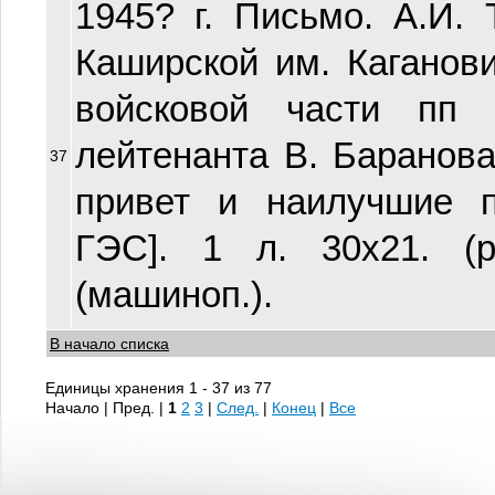
1945? г. Письмо. А.И. 
Каширской им. Каганов
войсковой части пп 
лейтенанта В. Баранова
37
привет и наилучшие п
ГЭС]. 1 л. 30х21. (р
(машиноп.).
В начало списка
Единицы хранения 1 - 37 из 77
Начало | Пред. |
1
2
3
|
След.
|
Конец
|
Все