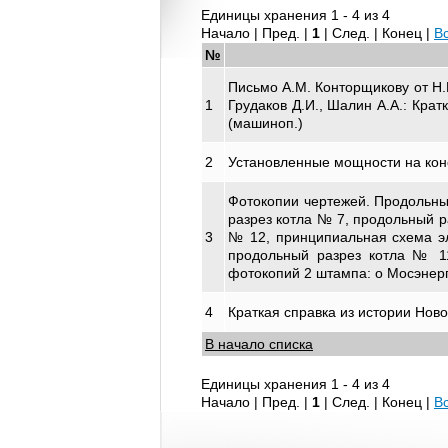
Единицы хранения 1 - 4 из 4
Начало | Пред. |
1
| След. | Конец
|
В
№
Письмо А.М. Конторщикову от Н.
1
Грудаков Д.И., Шалин А.А.: Крат
(машиноп.)
2
Установленные мощности на конец
Фотокопии чертежей. Продольный
разрез котла № 7, продольный р
3
№ 12, принципиальная схема эл
продольный разрез котла № 11 
фотокопий 2 штампа: о Мосэнерг
4
Краткая справка из истории Ново
В начало списка
Единицы хранения 1 - 4 из 4
Начало | Пред. |
1
| След. | Конец
|
В