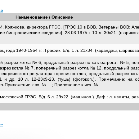
се
Наименование / Описание
И. Кряжкова, директора ГРЭС. [ГРЭС 10 в ВОВ. Ветераны ВОВ: Ален
кие биографические сведения]. 28.03.1975 г. 10 л. 30х21. (шариков
 года 1940-1964 гг.: График. Б/д. 1 л. 21х34. (карандаш, шарикова
 разрез котла № 6, продольный разрез по котлоагрегат. № 5, по
азрез котла № 7, поперечный разрез котла № 12, продольный разр
ектрического регулятора горения котлов, продольный разрез кот
и др. 10 л. 12-23х9-23. (тушь) (фотокоп.). Примечание: на о
о-Приложение к вх. № …; Приложение к исх. № … .
московской ГРЭС. Б/д. 6 л. 29х22. (машиноп.). Деф.: л. измяты, ра
се