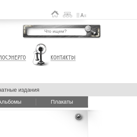
чатные издания
Альбомы
Плакаты