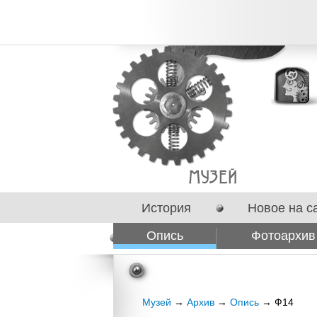
История
Новое на с
Опись
Фотоархив
Сотрудничество
Музей
→
Архив
→
Опись
→ Ф14