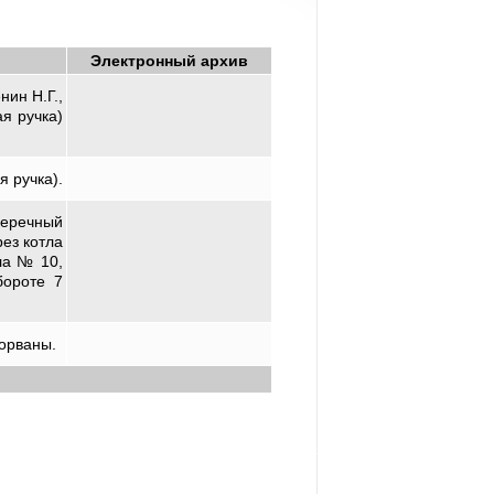
Электронный архив
ин Н.Г.,
ая ручка)
я ручка).
перечный
ез котла
ла № 10,
бороте 7
зорваны.