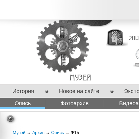
История
Новое на сайте
Эксп
Опись
Фотоархив
Видеоа
Сотрудничество
Музей
→
Архив
→
Опись
→ Ф15