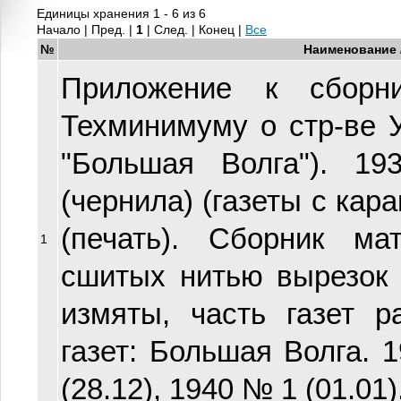
Единицы хранения 1 - 6 из 6
Начало | Пред. |
1
| След. | Конец
|
Все
№
Наименование 
Приложение к сборни
Техминимуму о стр-ве У
"Большая Волга"). 19
(чернила) (газеты с ка
(печать). Сборник ма
1
сшитых нитью вырезок и
измяты, часть газет р
газет: Большая Волга. 1
(28.12), 1940 № 1 (01.01),