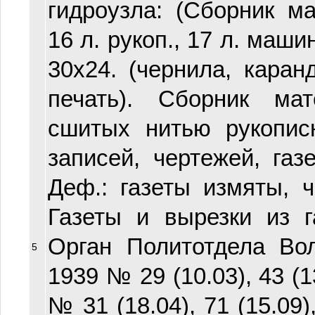
гидроузла: (Сборник ма
16 л. рукоп., 17 л. машин
30х24. (чернила, каран
печать). Сборник ма
сшитых нитью рукопи
записей, чертежей, газе
Деф.: газеты измяты, ч
Газеты и вырезки из г
Орган Политотдела Во
5
1939 № 29 (10.03), 43 (13
№ 31 (18.04), 71 (15.09),