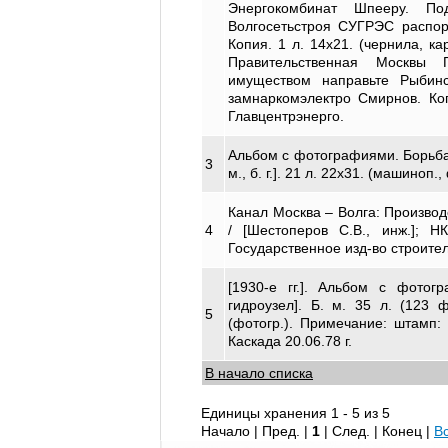
Энергокомбинат Шпееру. По
Волгосетьстроя СУГРЭС распор
Копия. 1 л. 14х21. (чернила, к
Правительственная Москвы Г
имуществом направьте Рыбинс
замнаркомэлектро Смирнов. Коп
Главцентрэнерго.
Альбом с фотографиями. Борьба
3
м., б. г.]. 21 л. 22х31. (машиноп.,
Канал Москва – Волга: Производ
4
/ [Шестоперов С.В., инж.]; Н
Государственное изд-во строитель
[1930-е гг.]. Альбом с фото
гидроузел]. Б. м. 35 л. (123
5
(фотогр.). Примечание: штамп:
Каскада 20.06.78 г.
В начало списка
Единицы хранения 1 - 5 из 5
Начало | Пред. |
1
| След. | Конец
|
В