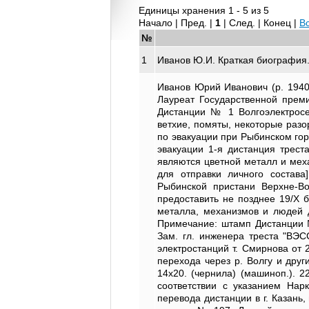
Единицы хранения 1 - 5 из 5
Начало | Пред. |
1
| След. | Конец
|
В
№
1
Иванов Ю.И. Краткая биография. 
Иванов Юрий Иванович (р. 1940,
Лауреат Государственной преми
Дистанции № 1 Волгоэлектросе
ветхие, помяты, некоторые разо
по эвакуации при Рыбинском гор
эвакуации 1-я дистанция трест
являются цветной металл и мех
для отправки личного состава]
Рыбинской пристани Верхне-Во
предоставить не позднее 19/Х 
металла, механизмов и людей дл
Примечание: штамп Дистанции №
Зам. гл. инженера треста "ВЭС
электростанций т. Смирнова от
перехода через р. Волгу и друг
14х20. (чернила) (машиноп.). 2
соответствии с указанием Нар
перевода дистанции в г. Казань