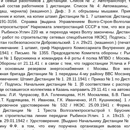
и семьи работников 1 дистанции. Список № 2: Автотранспорт, т
й состав работников 1 дистанции. Список № 4: Автомашины, 
ндаш, чернила) (машиноп.). Деф.: 3 л. обгрызаны мышами. При
инник и копия, на копии штамп Дистанции № 1. 7 штампов: Дистанц
 191-3156. Справка [выдана Управлением Волго-Строя-Волгол
ктросетьстроя" Наркомата электростанций СССР в том, что все р
Рыбинск-Углич 220 кв. и перехода через Волгу закончены. Диста
ту работ по строительству сетевых спецобъектов НКЭС]. Подпись: 
ан госбезопасности Добровольский. 1 л. 29х21. (машиноп.) (печат
имечание: 1 штамп, гриф Народного Комиссариата Внутренних д
.1941 г. Письмо. № 1355. Председателю Комитета обороны г. Рыб
ии № 1 Брусникина и командира 4-й роты 4 полка МПВО г. Москвы
ороны от 21.11.41 г. в связи с тем, что гидростанции Углича и 
 основным резервом энергоснабжения г. Москвы. Все мех
жная бригада Дистанции № 1 переданы 4-му району ВВС Мосэнерг
римечание: Штамп Дистанции № 1. 28.11.1941 г. Приказ № 1 по Дис
й". Подпись: Начальник дистанции № 1. [В соответствии с распо
е оставшегося коллектива в Казань направить 29.11.41 г. на авто
нь: Л.И. Чупрасову, В.А. Голенищева, Н.Н. Москалева, Б.В. Пан
.Т. Кудрявцева, Н. Иванова, Г.К. Иванченко, И.П. Кушникова]. 1 
дировочное удостоверение № 532 / НКЭС. 25.09.1941 г. Фор
к Дистанции № 1 Треста Волгоэлектросетьстрой т. Брусник
я строительства линии передачи Рыбинск-Углич. 1 л. 19х15. (
в. 29.01.1942 г. Удостоверение. [Выдано Начальнику Дистанции № 
икину Ф.Ф. в том, что ему поручена организация вывоза кол