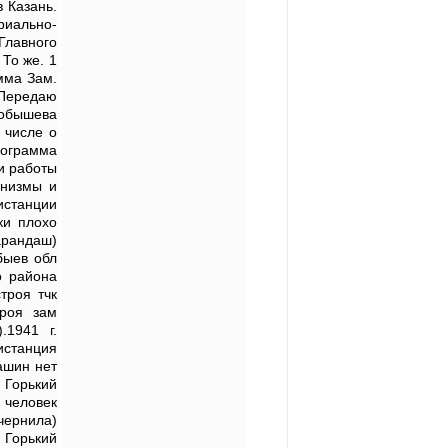
в Казань.
иально-
Главного
 То же. 1
мма Зам.
 Передаю
робышева
 числе о
онограмма
и работы
анизмы и
истанции
ки плохо
арандаш)
быев обл
о района
троя тчк
троя зам
.1941 г.
станция
ашин нет
 Горький
 человек
чернила)
 Горький