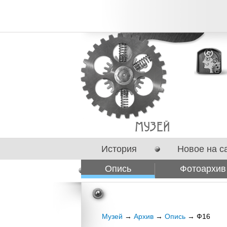
История
Новое на с
Опись
Фотоархив
Сотрудничество
Музей
→
Архив
→
Опись
→ Ф16