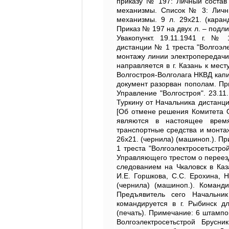
приказу № 197: Личный состав 
механизмы. Список № 3: Личны
механизмы. 9 л. 29х21. (кара
Приказ № 197 на двух л. – подл
Увакопункт. 19.11.1941 г. №
дистанции № 1 треста "Волгоэле
монтажу линии электропередачи 
направляется в г. Казань к мес
Волгостроя-Волголага НКВД капит
документ разорван пополам. Пр
Управление "Волгостроя". 23.11
Туркину от Начальника дистанц
[Об отмене решения Комитета Об
являются в настоящее время
транспортные средства и монта
26х21. (чернила) (машиноп.). П
1 треста "Волгоэлектросетьстро
Управляющего трестом о переезд
следованием на Чкаловск в Каза
И.Е. Горшкова, С.С. Ерохина, Н
(чернила) (машиноп.). Коман
Предъявитель сего Начальни
командируется в г. Рыбинск дл
(печать). Примечание: 6 штампо
Волгоэлектросетьстрой Брусн