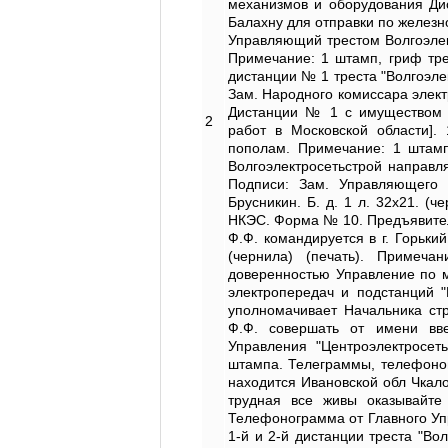
механизмов и оборудования Дис
Балахну для отправки по железно
Управляющий трестом Волгоэлек
Примечание: 1 штамп, гриф трес
дистанции № 1 треста "Волгоэлек
Зам. Народного комиссара элек
Дистанции № 1 с имуществом н
2
работ в Московской области]. 
пополам. Примечание: 1 штам
Волгоэлектросетьстрой направл
Подписи: Зам. Управляющего 
Брусникин. Б. д. 1 л. 32х21. (
НКЭС. Форма № 10. Предъявитель
Ф.Ф. командируется в г. Горьки
(чернила) (печать). Примеча
доверенностью Управление по м
электропередач и подстанций 
уполномачивает Начальника ст
Ф.Ф. совершать от имени вве
Управления "Центроэлектросет
штампа. Телеграммы, телефоног
находится Ивановской обл Чкал
трудная все живы оказывайте
Телефонограмма от Главного Уп
1-й и 2-й дистанции треста "Во