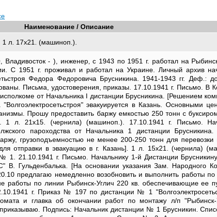
се
Наименование / Описание
1 л. 17х21. (машиноп.).
 Владивосток - ), инженер, с 1943 по 1951 г. работал на Рыбинс
и. С 1951 г. проживал и работал на Украине. Личный архив на
тьстроя Федора Федоровича Брусникина. 1941-1943 гг. Деф.: д
рваны. Письма, удостоверения, приказы. 17.10.1941 г. Письмо. В 
исполкоме от Начальника I дистанции Брусникина. [Решением ком
а "Волгоэлектросетьстроя" эвакуируется в Казань. Основными це
анизмы. Прошу предоставить баржу емкостью 250 тонн с буксиром
. 1 л. 21х15. (чернила) (машиноп.). 17.10.1941 г. Письмо. На
лжского пароходства от Начальника 1 дистанции Брусникина.
баржу, грузоподъемностью не менее 200-250 тонн для перевозки 
я отправки в эвакуацию в г. Казань]. 1 л. 15х21. (чернила) (ма
 1. 21.10.1941 г. Письмо. Начальнику 1-й Дистанции Брусникину
С" В. Гульденбалька. [На основании указания Зам. Народного К
 20.10 предлагаю немедленно возобновить и выполнить работы по
ие работы по линии Рыбинск-Углич 220 кв. обеспечивающие ее пус
2.10.1941 г. Приказ № 197 по дистанции № 1 "Волгоэлектросетьс
комата и главка об окончании работ по монтажу л/п "Рыбинск-
, приказываю. Подпись: Начальник дистанции № 1 Брусникин. Спис