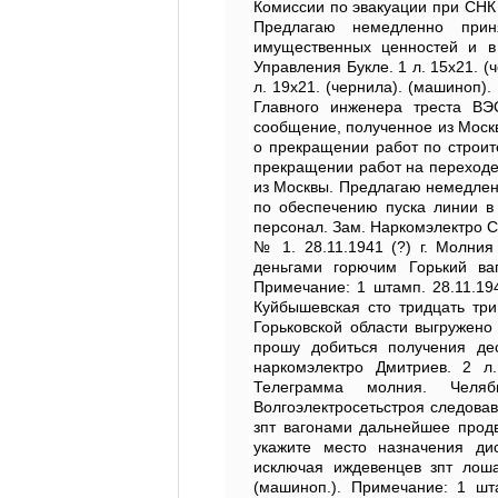
Комиссии по эвакуации при СНК 
Предлагаю немедленно прин
имущественных ценностей и в
Управления Букле. 1 л. 15х21. 
л. 19х21. (чернила). (машиноп)
Главного инженера треста ВЭ
сообщение, полученное из Моск
о прекращении работ по строит
прекращении работ на переходе.
из Москвы. Предлагаю немедленн
по обеспечению пуска линии в
персонал. Зам. Наркомэлектро С
№ 1. 28.11.1941 (?) г. Молни
деньгами горючим Горький ва
Примечание: 1 штамп. 28.11.19
Куйбышевская сто тридцать три
Горьковской области выгружено
прошу добиться получения де
наркомэлектро Дмитриев. 2 л.
Телеграмма молния. Челяб
Волгоэлектросетьстроя следовав
зпт вагонами дальнейшее прод
укажите место назначения ди
исключая иждевенцев зпт лоша
(машиноп.). Примечание: 1 шт