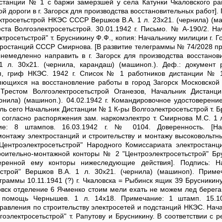
танции № 1 с баржи замерзшей у села Катунки Чкаловского рай
й дороги в г. Загорск для производства восстановительных работ].
тросетьстрой НКЭС СССР Вершков В.А. 1 л. 23х21. (чернила) (ма
та Волгоэлектросетьстрой. 30.01.1942 г. Письмо. № А-190/2. На
тросетьстрой" т. Брусникину Ф.Ф., копия: Начальнику милиции г. Г
тростанций СССР Смирнова. [В развитие телеграммы № 74/2028 п
емедленно направить в г. Загорск для производства восстанов
1 л. 30х21. (чернила, карандаш) (машиноп.). Деф.: документ 
п, гриф НКЭС. 1942 г. Список № 1 работников дистанции № 
яющихся на восстановление работы в город Загорск Московской 
Трестом Волгоэлектросетьстрой Оганезов, Начальник Диста
чернила) (машиноп.). 04.02.1942 г. Командировочное удостоверени
 сего Начальник Дистанции № 1 К-ры Волгоэлектросетьстрой т. Б
й согласно распоряжения зам. наркомэлектро т. Смирнова М.С. 1 л
ние: 8 штампов. 16.03.1942 г. № 0104. Доверенность. [На
онтажу электростанций и строительству и монтажу высоковольтн
"Центроэлектросетьстрой" Народного Комиссариата электростан
роительно-монтажной конторы № 2 "Центроэлектросетьстрой" Бр
ренной ему конторы нижеследующие действия]. Подпись: На
ьстрой" Вершков В.А. 1 л. 30х21. (чернила) (машиноп). Приме
раммы 10.11.1941 (?) г. Чкаловска = Рыбинск ящик 39 Брусникин
овск отделение 6 Ячменко стоим мели ехать не можем лед берега
 помощь Чернышев. 1 л. 14х18. Примечание: 1 штамп. 15.10
равления по строительству электросетей и подстанций НКЭС. Нач
лгоэлектросетьстрой" т. Рапутову и Брусникину. В соответствии с