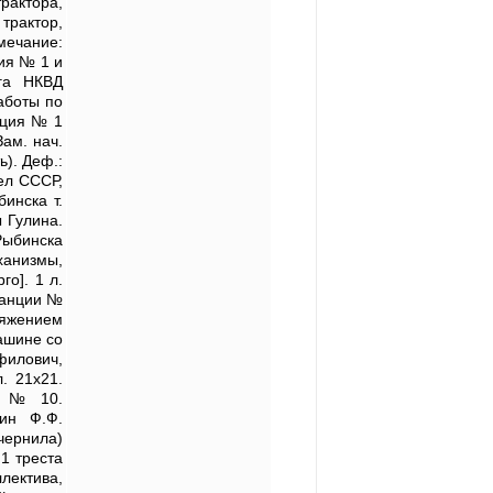
рактора,
трактор,
мечание:
ия № 1 и
ага НКВД
аботы по
нция № 1
Зам. нач.
ь). Деф.:
ел СССР,
инска т.
 Гулина.
Рыбинска
анизмы,
о]. 1 л.
танции №
ряжением
машине со
филович,
л. 21х21.
ма № 10.
ин Ф.Ф.
чернила)
1 треста
лектива,