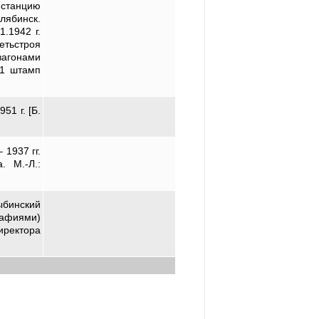
станцию
лябинск.
.1942 г.
тьстроя
вагонами
 1 штамп
1 г. [Б.
 1937 гг.
. М.-Л.:
ыбинский
рафиями)
иректора