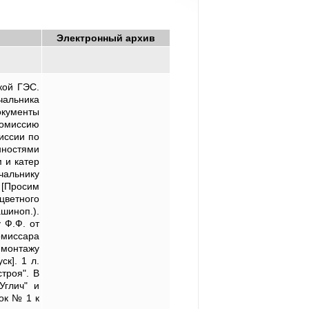
Электронный архив
кой ГЭС.
чальника
окументы
Комиссию
иссии по
нностями
 и катер
чальнику
 [Просим
цветного
шиноп.).
 Ф.Ф. от
омиссара
 монтажу
к]. 1 л.
троя". В
Углич" и
ок № 1 к