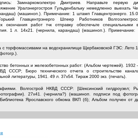
дпись: Замнаркомэлектро Дмитриев. Направьте первую ди
яжение Уралэнергостроя Гульденбальку немедленно выехать Че
арандаш) (машиноп.). Примечание: 1 штамп Главцентрэнерго. 15.01
орький Главцентрэнерго Шпеер Работников Волгоэлектросе
к окончания работ тчк отправку обеспечьте специальными 
ия. 1 л. 14х21. (чернила, карандаш) (машиноп.). Примечание:
 с торфомассивами на водохранилище Щербаковской ГЭС: Лето 195
 фотогр.).
ство бетонных и железобетонных работ: (Альбом чертежей). 1932 –
КВД СССР; Бюро технического отчета о строительстве канала
ной литературы, 1941. 49 л. 37х54. Тираж 2000 экз. (печать).
графиями. Волгострой НКВД СССР: [Шексинский гилдроузел; Р
 фотографии). 27х41. (чернила?) (машиноп. подписи под фотог
 Библиотека Ярославского обкома ВКП (б); Альбом получен от д
се