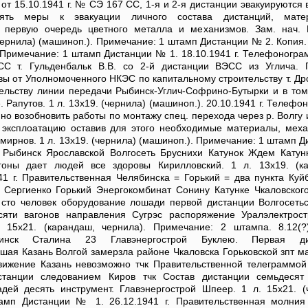
от 15.10.1941 г. № СЭ 167 СС, 1-я и 2-я дистанции эвакуируются 
ять меры к эвакуации личного состава дистанций, матер
 первую очередь цветного металла и механизмов. Зам. нач. 
(чернила) (машиноп.). Примечание: 1 штамп Дистанции № 2. Копия.
. Примечание: 1 штамп Дистанции № 1. 18.10.1941 г. Телефоногра
СС т. Гульденбальк В.В. со 2-й дистанции ВЭСС из Углича.
вы от Уполномоченного НКЭС по капитальному строительству т. Д
ельству линии передачи Рыбинск-Углич-Софрино-Бутырки и в том
 Рапутов. 1 л. 13х19. (чернила) (машиноп.). 20.10.1941 г. Телеф
о возобновить работы по монтажу спец. перехода через р. Волгу 
 эксплоатацию оставив для этого необходимые материалы, мех
мирнов. 1 л. 13х19. (чернила) (машиноп.). Примечание: 1 штамп Д
я Рыбинск Ярославской Волгосеть Бруснихи Катунок Ждем Катун
гоны дает людей все здоровы Кирилловский. 1 л. 13х19. (к
41 г. Правительственная Челябинска = Горький = два пункта Куй
 Сергиенко Горький Энергокомбинат Сонину Катунке Чкаловског
 сто человек оборудование лошади первой дистанции Волгосетьс
сяти вагонов направления Сугрэс распоряжение Уралэлектрос
 15х21. (карандаш, чернила). Примечание: 2 штампа. 8.12(?)
инск Сталина 23 Главэнергострой Буклею. Первая ди
шая Казань Волгой замерзла районе Чкаловска Горьковской зпт м
вижение Казань невозможно тчк Правительственной телеграммой
станции следованием Киров тчк Состав дистанции семьдесят
дей десять инструмент. Главэнергострой Шпеер. 1 л. 15х21. (
амп Дистанции № 1. 26.12.1941 г. Правительственная молния