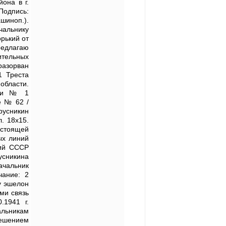
она в г.
 Подпись:
шиноп.).
чальнику
орький от
редлагаю
ительных
разорван
1 Треста
области.
нции № 1
е № 62 /
русникин
. 18х15.
стоящей
ых линий
ций СССР
усникина
чальник
чание: 2
у эшелон
ми связь
.1941 г.
альникам
 решением