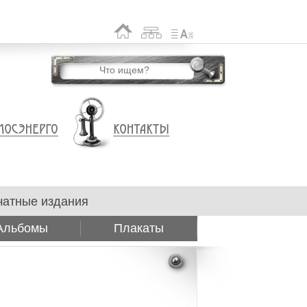
чатные издания
Альбомы
Плакаты