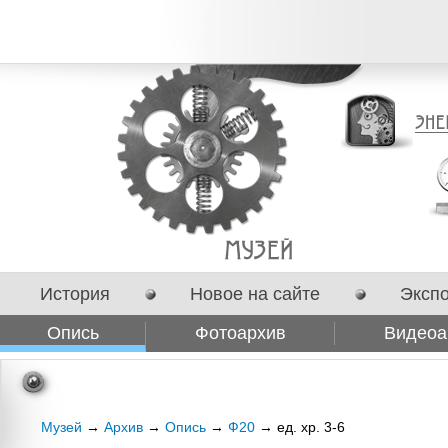
История
Новое на сайте
Эксп
Опись
Фотоархив
Видеоа
Сотрудничество
Музей
→
Архив
→
Опись
→
Ф20
→ ед. хр. 3-6