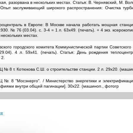
тхая, разорвана в нескольких местах. Статья: В. Чернявский, М. Во
 Опыт заслуживающий широкого распространения: Очистка тур
роцентраль в Европе: В Москве начала работать мощная станци
0. № 76 (03.04). с. 3-4 = 1 л. 63х49. (печать). + 4 экз. ксерокопи
 нескольких местах.
вского городского комитета Коммунистической партии Советского
9.04). 4 л. 59х41. (печать). Статья: День рождения теплоцентр
 2.
 № 8 т. Котюкова С.Ш. о строительстве станции. 2 л. 29х20. (машин
ТЭЦ № 8 "Мосэнерго". / Министерство энергетики и электрификац
рафиями внутри общей пагинации]. 30х22. (машиноп., фотогр
се