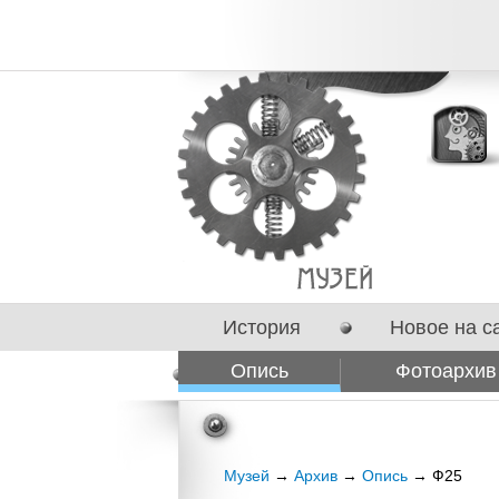
История
Новое на с
Опись
Фотоархив
Сотрудничество
Музей
→
Архив
→
Опись
→ Ф25