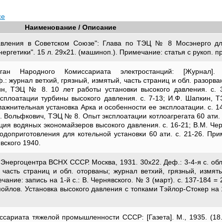
се
Наименование / Описание
авления в Советском Союзе": Глава по ТЭЦ № 8 Мосэнерго дл
ергетики". 15 л. 29х21. (машиноп.). Примечание: статья с рукоп. п
ган Народного Комиссариата электростанций: [Журнал]. 
ф.: журнал ветхий, грязный, измятый, часть страниц и обл. разорва
шин, ТЭЦ № 8. 10 лет работы установки высокого давления. с. 3
плоатации турбины высокого давления. с. 7-13; И.Ф. Шапкин, 
ажнительная установка Арка и особенности ее эксплоатации. с. 14
.Е. Вольфкович, ТЭЦ № 8. Опыт эксплоатации котлоагрегата 60 ати. 
ция водяных экономайзеров высокого давления. с. 16-21; В.М. Чер
доприготовления для котельной установки 60 ати. с. 21-26. При
явского 1940.
Энергоцентра ВСНХ СССР. Москва, 1931. 30х22. Деф.: 3-4-я с. обл
; часть страниц и обл. оторваны; журнал ветхий, грязный, измяты
ание: запись на 1-й с.: В. Чернявского. № 3 (март). с. 137-184 = 2
амойлов. Установка высокого давления с топками Тэйлор-Стокер на
сариата тяжелой промышленности СССР: [Газета]. М., 1935. (18.0