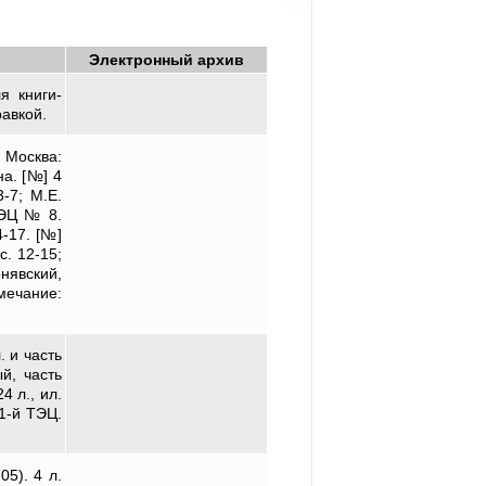
Электронный архив
я книги-
равкой.
Москва:
на. [№] 4
-7; М.Е.
ТЭЦ № 8.
-17. [№]
с. 12-15;
нявский,
мечание:
. и часть
й, часть
4 л., ил.
 1-й ТЭЦ.
5). 4 л.