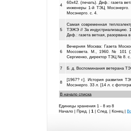
60х42. (печать). Деф.: газета ве
4
инженеры 1-й ТЭЦ Мосэнерго.
Мосэнерго. с. 4.
Самая современная теплоэлект
5
ТЭЖЭ // За индустриализацию. 193
Деф.: газета ветхая, разорвана в
Вечерняя Москва: Газета Моско
6
Моссовета. М., 1960. № 101 (2
Сергиенко, директор ТЭЦ № 8. с.
7
Б. д. Воспоминания ветерана ТЭЦ
[1967? г.]. История развития 
8
Мосэнерго. 33 л. [14 л. с фотог
В начало списка
Единицы хранения 1 - 8 из 8
Начало | Пред. |
1
| След. | Конец
|
В