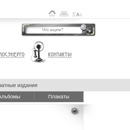
чатные издания
Альбомы
Плакаты