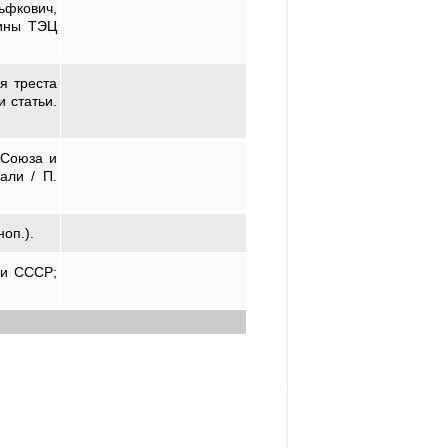
льфкович,
бины ТЭЦ
я треста
и статьи.
 Союза и
али / П.
оп.).
ии СССР;