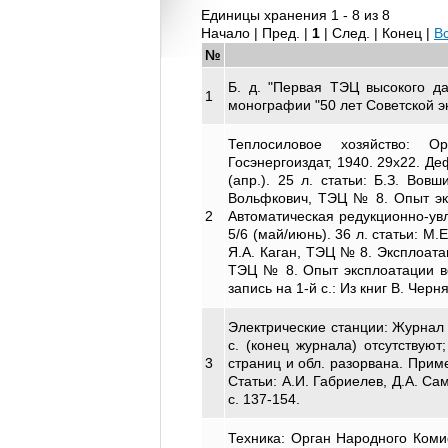
Единицы хранения 1 - 8 из 8
Начало | Пред. |
1
| След. | Конец
|
В
№
Б. д. "Первая ТЭЦ высокого д
1
монографии "50 лет Советской эн
Теплосиловое хозяйство: Ор
Госэнергоиздат, 1940. 29х22. Де
(апр.). 25 л. статьи: Б.З. Вов
Вольфкович, ТЭЦ № 8. Опыт экс
2
Автоматическая редукционно-увл
5/6 (май/июнь). 36 л. статьи: М
Я.А. Каган, ТЭЦ № 8. Эксплоата
ТЭЦ № 8. Опыт эксплоатации во
запись на 1-й с.: Из книг В. Черн
Электрические станции: Журнал 
с. (конец журнала) отсутствуют
3
страниц и обл. разорвана. Примеч
Статьи: А.И. Габриелев, Д.А. С
с. 137-154.
Техника: Орган Народного Комис