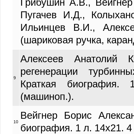
Грибушин А.В., Вейгнер 
Пугачев И.Д., Колыхан
Ильинцев В.И., Алекс
(шариковая ручка, каран
Алексеев Анатолий К
регенерации турбинн
9
Краткая биография. 
(машиноп.).
Вейгнер Борис Алексан
10
биография. 1 л. 14х21. 4