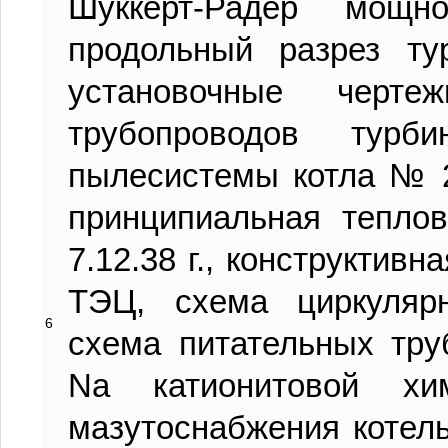
Шуккерт-Радер мощн
продольный разрез 
установочные черте
трубопроводов ту
пылесистемы котла № 
принципиальная тепл
7.12.38 г., конструктив
ТЭЦ, схема циркуляр
6
схема питательных тру
Na катионитовой хим
мазутоснабжения котел