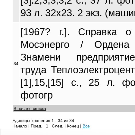
[3].2,3,3,3,2 с., 37 л. 
93 л. 32х23. 2 экз. (маши
[1967? г.]. Справк
Мосэнерго / Ордена 
Знамени предприятие
34
труда Теплоэлектроцен
[1],15,[15] с., 25 л. ф
фотогр
В начало списка
Единицы хранения 1 - 34 из 34
Начало | Пред. |
1
| След. | Конец
|
Все