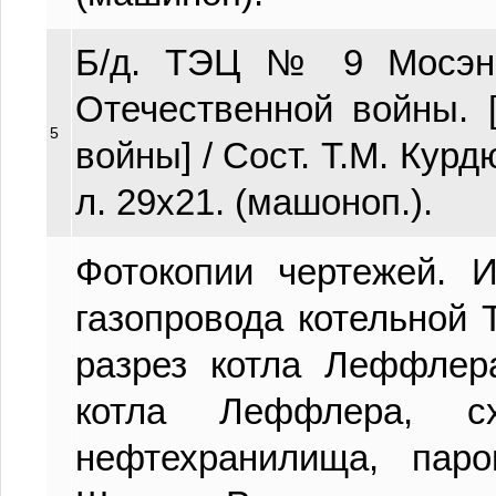
Б/д. ТЭЦ № 9 Мосэне
Отечественной войны. 
5
войны] / Сост. Т.М. Курд
л. 29х21. (машоноп.).
Фотокопии чертежей. 
газопровода котельной
разрез котла Леффлер
котла Леффлера, сх
нефтехранилища, пар