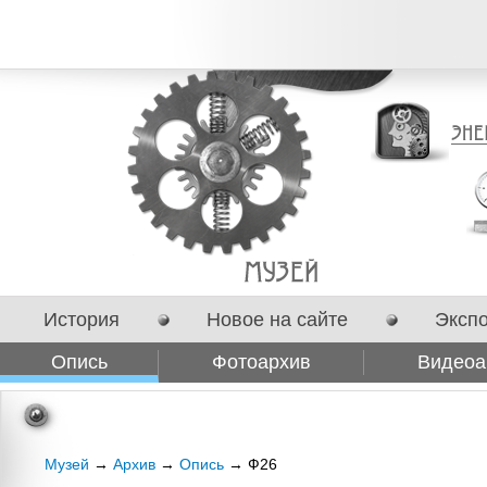
История
Новое на сайте
Эксп
Опись
Фотоархив
Видеоа
Сотрудничество
Музей
→
Архив
→
Опись
→ Ф26