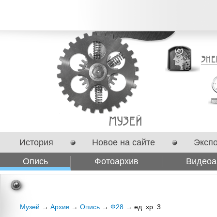
История
Новое на сайте
Эксп
Опись
Фотоархив
Видеоа
Сотрудничество
Музей
→
Архив
→
Опись
→
Ф28
→ ед. хр. 3