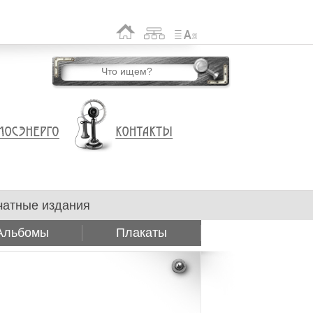
чатные издания
Альбомы
Плакаты