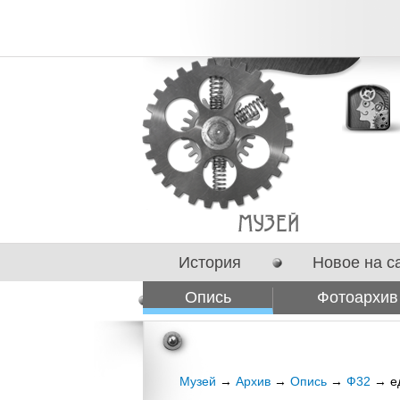
История
Новое на с
Опись
Фотоархив
Сотрудничество
Музей
→
Архив
→
Опись
→
Ф32
→ ед