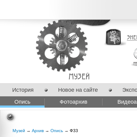
История
Новое на сайте
Эксп
Опись
Фотоархив
Видеоа
Сотрудничество
Музей
→
Архив
→
Опись
→ Ф33