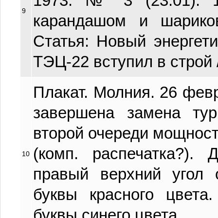
1973. № 3 (23.01). 1
9
карандашом и шариков
Статья: Новый энергет
ТЭЦ-22 вступил в строй / 
Плакат. Молния. 26 февр
завершена замена ту
второй очереди мощность
(комп. распечатка?). 
10
правый верхний угол 
буквы красного цвета
буквы синего цвета.