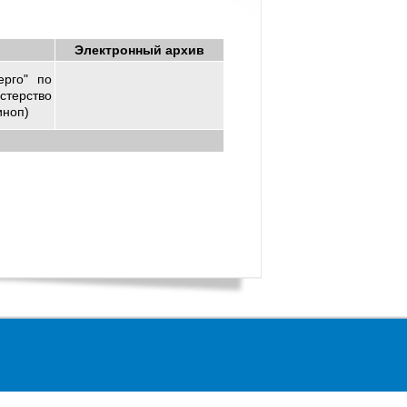
Электронный архив
ерго" по
стерство
иноп)