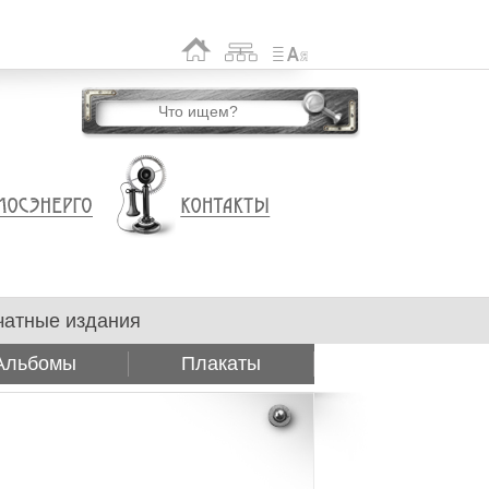
чатные издания
Альбомы
Плакаты