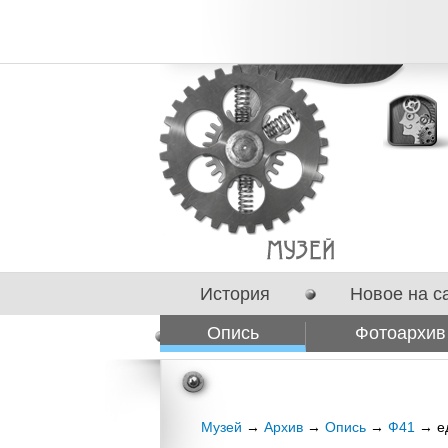
История
Новое на с
Опись
Фотоархив
Сотрудничество
Музей
→
Архив
→
Опись
→
Ф41
→ ед