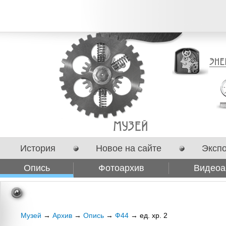
История
Новое на сайте
Эксп
Опись
Фотоархив
Видеоа
Сотрудничество
Музей
→
Архив
→
Опись
→
Ф44
→ ед. хр. 2