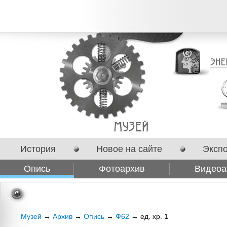
История
Новое на сайте
Эксп
Опись
Фотоархив
Видеоа
Сотрудничество
Музей
→
Архив
→
Опись
→
Ф62
→ ед. хр. 1