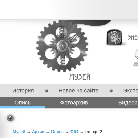
История
Новое на сайте
Эксп
Опись
Фотоархив
Видеоа
Сотрудничество
Музей
→
Архив
→
Опись
→
Ф64
→ ед. хр. 2