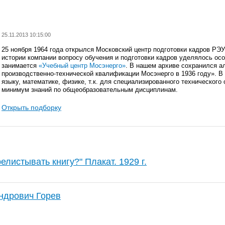
25.11.2013 10:15:00
25 ноября 1964 года открылся Московский центр подготовки кадров РЭ
истории компании вопросу обучения и подготовки кадров уделялось ос
занимается
«Учебный центр Мосэнерго»
. В нашем архиве сохранился а
производственно-технической квалификации Мосэнерго в 1936 году». В
языку, математике, физике, т.к. для специализированного техническог
минимум знаний по общеобразовательным дисциплинам.
Открыть подборку
елистывать книгу?" Плакат. 1929 г.
ндрович Горев