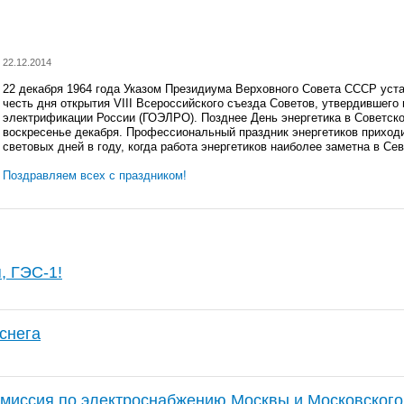
22.12.2014
22 декабря 1964 года Указом Президиума Верховного Совета СССР уста
честь дня открытия VIII Всероссийского съезда Советов, утвердившего
электрификации России (ГОЭЛРО). Позднее День энергетика в Советско
воскресенье декабря. Профессиональный праздник
энергетиков приход
световых дней в году
, когда работа энергетиков наиболее заметна в
Сев
Поздравляем всех с праздником!
, ГЭС-1!
снега
миссия по электроснабжению Москвы и Московского