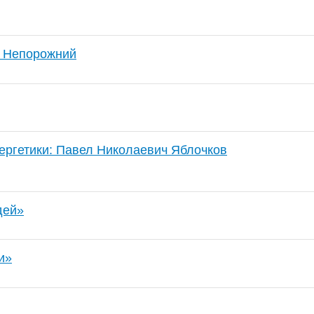
ч Непорожний
ергетики: Павел Николаевич Яблочков
дей»
и»