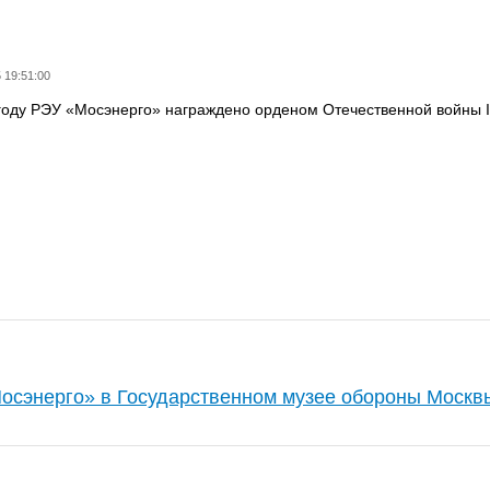
 19:51:00
году РЭУ «Мосэнерго» награждено орденом Отечественной войны I
осэнерго» в Государственном музее обороны Москв