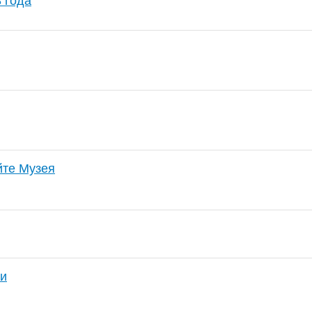
 года
йте Музея
зи