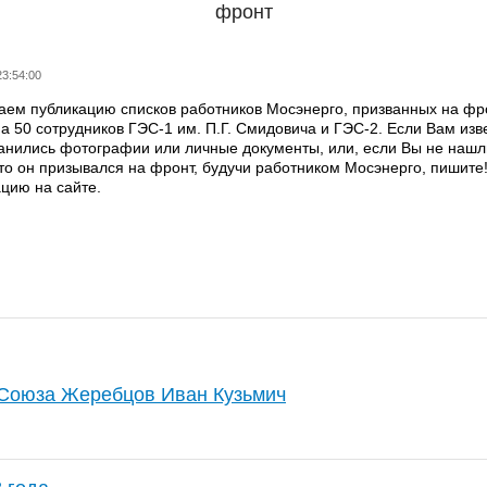
фронт
23:54:00
ем публикацию списков работников Мосэнерго, призванных на фро
а 50 сотрудников ГЭС-1 им. П.Г. Смидовича и ГЭС-2. Если Вам из
анились фотографии или личные документы, или, если Вы не нашл
что он призывался на фронт, будучи работником Мосэнерго, пишит
цию на сайте.
 Союза Жеребцов Иван Кузьмич