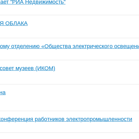
ает "РИА Недвижимость"
Я ОБЛАКА
кому отделению «Общества электрического освещен
совет музеев (ИКОМ)
на
 конференция работников электропромышленности