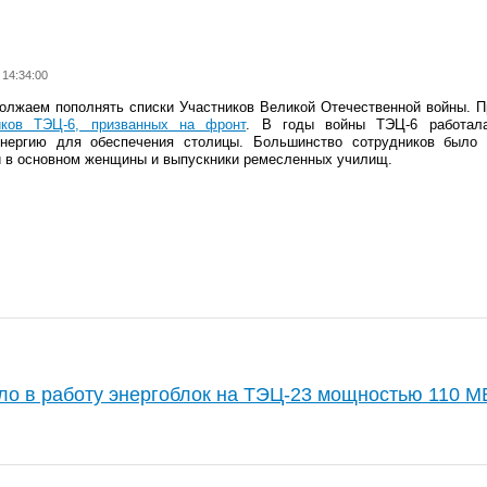
 14:34:00
олжаем пополнять списки Участников Великой Отечественной войны. 
иков ТЭЦ-6, призванных на фронт
. В годы войны ТЭЦ-6 работала
энергию для обеспечения столицы. Большинство сотрудников было 
и в основном женщины и выпускники ремесленных училищ.
ло в работу энергоблок на ТЭЦ-23 мощностью 110 М