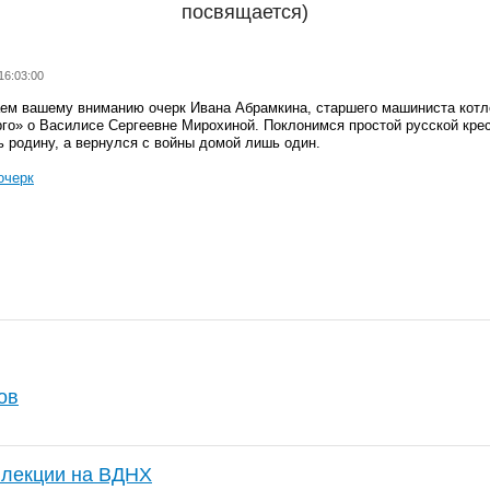
посвящается)
16:03:00
ем вашему вниманию очерк Ивана Абрамкина, старшего машиниста котл
го» о Василисе Сергеевне Мирохиной. Поклонимся простой русской крес
 родину, а вернулся с войны домой лишь один.
очерк
ов
 лекции на ВДНХ