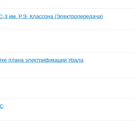
-3 им. Р.Э. Классона (Электропередача)
тке плана электрификации Урала
ЭС