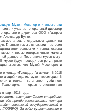
озиция Музея Мосэнерго и энергетики
 приняли участие генеральный директор
генерального директора ООО «Газпром
» Александр Бутко.
 разместилась в отдельном здании на
ия. Главные темы экспозиции – история
одства электроэнергии и тепла, охрана
тарые и новые интерактивные макеты
тней давности. Посетители музея могут
 В музее будут проводиться регулярные
дполагается, что Музей Мосэнерго и
ого кольца «Площадь Гагарина». В 2018
легающей к зданию музея территории. В
ргии и тепла – котельное, турбинное,
 Технопарке, – первая отечественная
с января 2018 года.
ргосистемы выступил Совет старейших
нии, где прежде располагалась контора
ющийся советский государственный и
и (ГОЭЛРО). За годы существования в