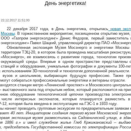
День энергетика!
22.12.2017 11:51:00
22 декабря 2017 года, в День энергетика, открылась
новая эксп
Москвы
. В торжественном мероприятии, посвященном открытию музея,
ООО «Газпром энергохолдинг» Денис Федоров, первый заместитель 
энергохолдинг» Павел Шацкий, управляющий директор ПАО «Мосэнерго
Обновленная экспозиция Музея Мосэнерго и энергетики Москвы
территории ТЭЦ-20, в котором была проведена масштабная реконструкц
«Мосэнерго», ее взаимосвязь с развитием города, технологии произв
окружающей среды. Впервые в одном пространстве представлены с
станций и оборудования, уникальные фотографии и документы 100-ле
 использованием 3D-технологий и технологии дополненной реальности.
х вузов и школьников, выбирающих будущую профессию. Также пре
смогут собираться профессиональные энергетики и ветераны отрасли.
аходятся станции метро «Ленинский проспект» и Московского центральн
 – выставочного зала под открытым небом, который расположится на при
чное оборудование технологической цепочки производства электроэне
В числе интересных экспонатов, которые планируется разместить в
12, которая была введена в эксплуатацию на ГЭС-1 в 1933 году.
вы начнет проводить групповые экскурсии по предварительным заявкам 
вает 40 лет. Инициатором создания первого музея Московской эне
ервая экспозиция музея разместилась на Садовнической улице, в зда
я 1886 г.» и имел служебное жилье Глеб Кржижановский – выда
к, председатель Государственной комиссии по электрификации Росси