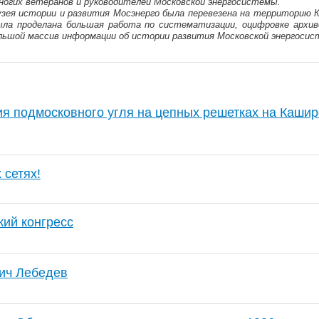
ногих ветеранов и руководителей Московской энергосистемы.
Музея истории и развития Мосэнерго была перевезена на территорию К
ыла проделана большая работа по систематизации, оцифровке архив
ольшой массив информации об истории развития Московской энергоси
я подмосковного угля на цепных решетках на Каши
 сетях!
кий конгресс
ич Лебедев