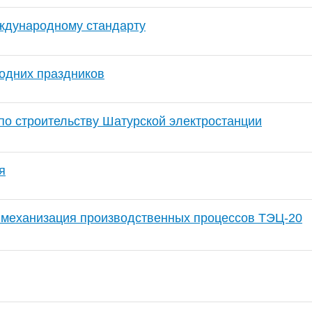
ждународному стандарту
одних праздников
по строительству Шатурской электростанции
я
 механизация производственных процессов ТЭЦ-20