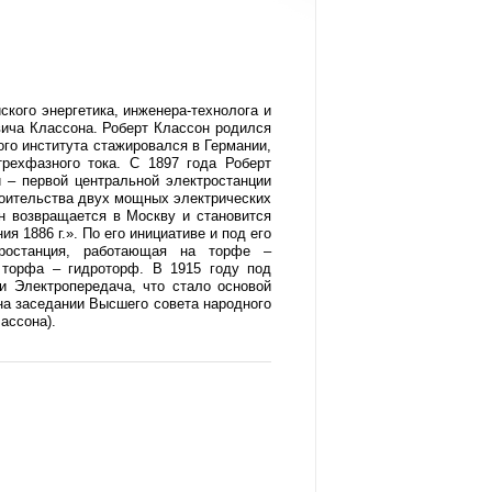
кого энергетика, инженера-технолога и
вича Классона. Роберт Классон родился
ого института стажировался в Германии,
рехфазного тока. С 1897 года Роберт
 – первой центральной электростанции
троительства двух мощных электрических
н возвращается в Москву и становится
 1886 г.». По его инициативе и под его
тростанция, работающая на торфе –
 торфа – гидроторф. В 1915 году под
и Электропередача, что стало основой
на заседании Высшего совета народного
ассона).