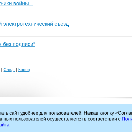
ники войны...
й электротехнический съезд
я без подписи"
|
След.
|
Конец
ать сайт удобнее для пользователей. Нажав кнопку «Согла
анных пользователей осуществляется в соответствии с
Поли
 права защищены.
айта
.