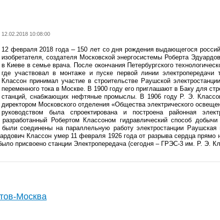
12.02.2018 10:08:00
–
12 февраля 2018 года
150 лет со дня рождения выдающегося российс
изобретателя, создателя Московской энергосистемы Роберта Эдуардо
в Киеве в семье врача. После окончания Петербургского технологическ
где участвовал в монтаже и пуске первой линии электропередачи т
Классон принимал участие в строительстве Раушской электростанции
переменного тока в Москве. В 1900 году его приглашают в Баку для с
станций, снабжающих нефтяные промыслы. В 1906 году Р. Э. Классо
директором Московского отделения «Общества электрического освещения
руководством была спроектирована и построена районная элек
 разработанный Робертом Классоном гидравлический способ добычи
 были соединены на параллельную работу электростанции Раушская 
ардович Классон умер 11 февраля 1926 года от разрыва сердца прямо 
было присвоено станции Электропередача (сегодня – ГРЭС-3 им. Р. Э. Кл
тов-Москва