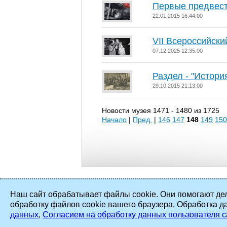
Первые предвест
22.01.2015 16:44:00
VII Всероссийски
07.12.2025 12:35:00
Раздел - "Истори
29.10.2015 21:13:00
Новости музея 1471 - 1480 из 1725
Начало
|
Пред.
|
146
147
148
149
150
Наш сайт обрабатывает файлы cookie. Они помогают дел
обработку файлов cookie вашего браузера. Обработка д
2002 - 2026 ©
ПАО «Мосэнерго»
. Все
данных
,
Согласием на обработку данных пользователя с