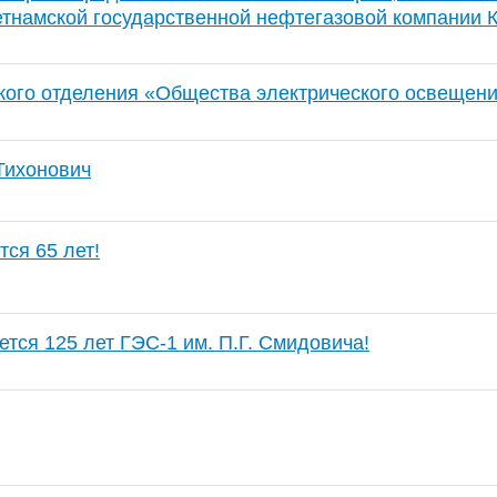
етнамской государственной нефтегазовой компании 
кого отделения «Общества электрического освещен
Тихонович
ся 65 лет!
тся 125 лет ГЭС-1 им. П.Г. Смидовича!