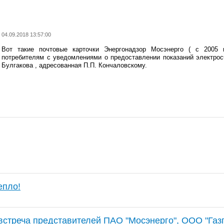
04.09.2018 13:57:00
Вот такие почтовые карточки Энергонадзор Мосэнерго ( с 2005
потребителям с уведомлениями о предоставлении показаний электрос
Булгакова , адресованная П.П. Кончаловскому.
епло!
стреча представителей ПАО "Мосэнерго", ООО "Газп