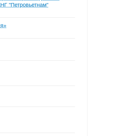
КНГ "Петровьетнам"
ия»