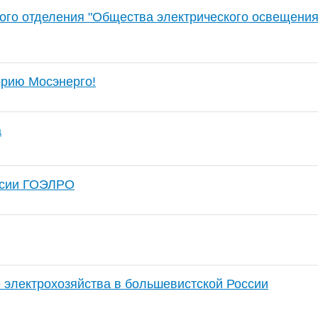
ого отделения "Общества электрического освещения 
орию Мосэнерго!
a
ссии ГОЭЛРО
е электрохозяйства в большевистской России