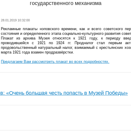
государственного механизма
28.01.2019 10:32:00
Рекламные плакаты нэповского времени, как и всего советского пе
состояния и определенного этапа социально-культурного развития сове
Плакат из архива Музея относятся к 1921 году, к периоду введ
проводившейся с 1921 по 1924 гг. Продналог стал первым ак
продовольственный натуральный налог, взимаемый с крестьянских хо
марта 1921 года взамен продразвёрстки.
Предлагаем Вам рассмотреть плакат во всех подробностях.
в: «Очень большая честь попасть в Музей Победы»