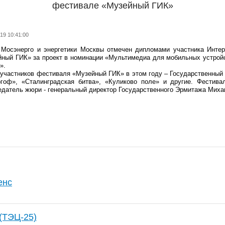
фестивале «Музейный ГИК»
19 10:41:00
 Мосэнерго и энергетики Москвы отмечен дипломами участника Интер
ный ГИК» за проект в номинации «Мультимедиа для мобильных устрой
».
участников фестиваля «Музейный ГИК» в этом году – Государственный 
ргоф», «Сталинградская битва», «Куликово поле» и другие. Фестив
датель жюри - генеральный директор Государственного Эрмитажа Миха
енс
(ТЭЦ-25)