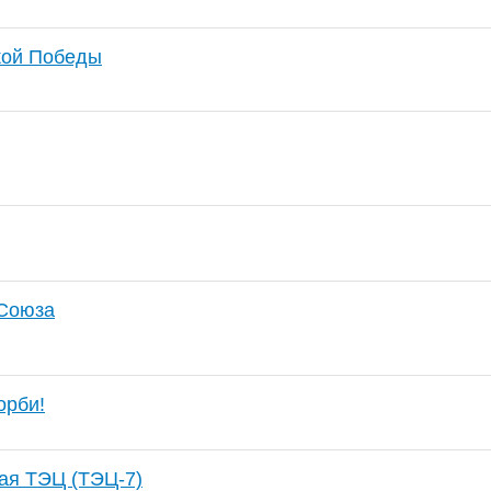
кой Победы
 Союза
орби!
ая ТЭЦ (ТЭЦ-7)