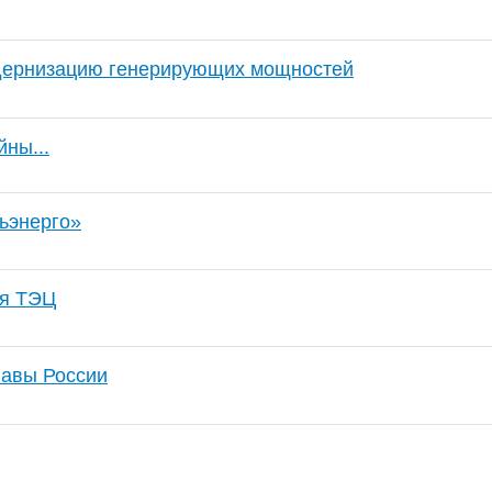
дернизацию генерирующих мощностей
ны...
ьэнерго»
ая ТЭЦ
лавы России