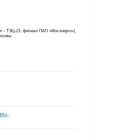
ня – ТЭЦ-23, филиал ПАО «Мосэнерго»),
Москвы.
ия».