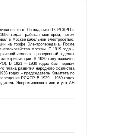
жижановского.
По заданию ЦК РСДРП в
1886 года», работал монтером, потом
овал в Москве кабельной электросетью.
нции на торфе Электропередача. После
энергохозяйства Москвы. С 1919 года –
рхисвой человек, проверенный в делах
электрификации. В 1920 году назначен
РО). В 1921 – 1930 годах был первым
го плана развития народного хозяйства
1936 годах – председатель Комитета по
освещения РСФСР. В 1929 – 1939 годах
одитель Энергетического института АН