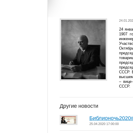
24.01.202
24 янв
1907 г
инженер
Участв
Октябр
предсе
товари
предсе
предсе
СССР. 
высшем
– вице
СССР.
Другие новости
Библионочь2020
25.04.2020 17:00:00