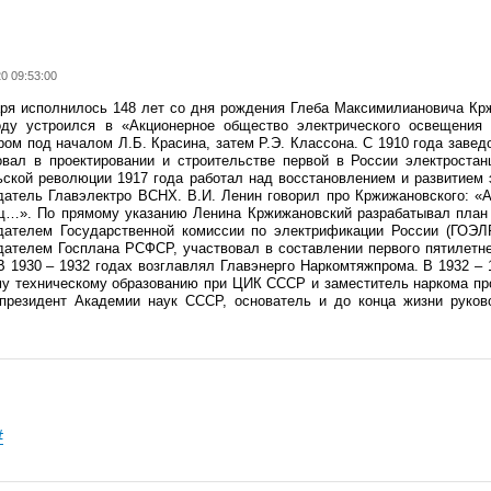
0 09:53:00
аря исполнилось 148 лет со дня рождения Глеба Максимилиановича Кр
оду устроился в «Акционерное общество электрического освещения 
ом под началом Л.Б. Красина, затем Р.Э. Классона. С 1910 года завед
овал в проектировании и строительстве первой в России электроста
ьской революции 1917 года работал над восстановлением и развитием 
датель Главэлектро ВСНХ. В.И. Ленин говорил про Кржижановского: «А
щ…». По прямому указанию Ленина Кржижановский разрабатывал план 
дателем Государственной комиссии по электрификации России (ГОЭЛ
дателем Госплана РСФСР, участвовал в составлении первого пятилетне
В 1930 – 1932 годах возглавлял Главэнерго Наркомтяжпрома. В 1932 – 
у техническому образованию при ЦИК СССР и заместитель наркома пр
-президент Академии наук СССР, основатель и до конца жизни руков
#