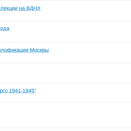
 лекции на ВДНХ
года
еплофикации Москвы
го 1941-1945"