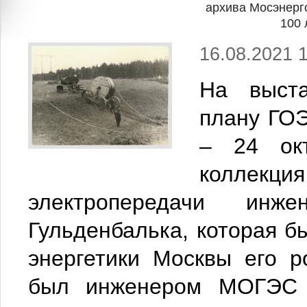
архива Мосэнерг
100
16.08.2021 
На выста
плану ГОЭ
– 24 окт
колле
электропередачи инж
Гульденбалька, которая б
энергетики Москвы его р
был инженером МОГЭС в