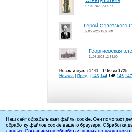
Огнетушитель
07.02.2022 23:11:00
Герой Советского
02.05.2020 15:00:00
Георгиевская эл
11.08.2023 12:38:00
Новости музея 1441 - 1450 из 1725
Начало
|
Пред.
|
143
144
145
146
147
Наш сайт обрабатывает файлы cookie. Они помогают дел
обработку файлов cookie вашего браузера. Обработка д
2002 - 2026 ©
ПАО «Мосэнерго»
. Все
данных
,
Согласием на обработку данных пользователя с