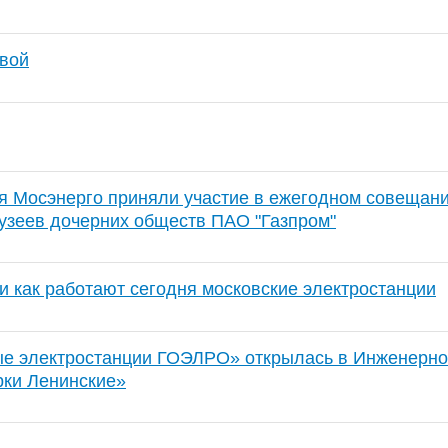
вой
я Мосэнерго приняли участие в ежегодном совещан
узеев дочерних обществ ПАО "Газпром"
и как работают сегодня московские электростанции
е электростанции ГОЭЛРО» открылась в Инженерном
рки Ленинские»