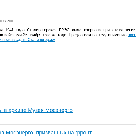
 09:42:00
ря 1941 года Сталиногорская ГРЭС была взорвана при отступлении
и войсками 25 ноября того же года. Предлагаем вашему вниманию
вос
 приказ сдать Сталиногорск»
.
 в архиве Музея Мосэнерго
ов Мосэнерго, призванных на фронт