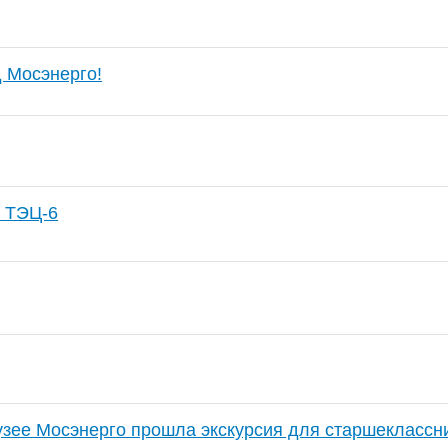
д Мосэнерго!
р ТЭЦ-6
узее Мосэнерго прошла экскурсия для старшеклассн