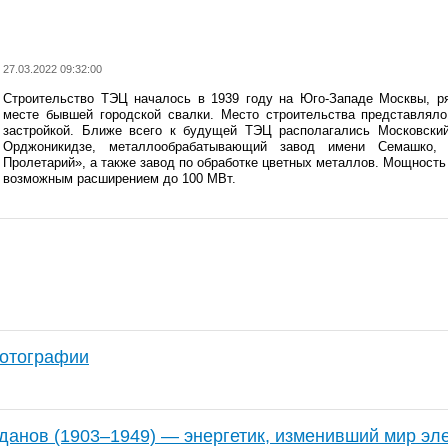
27.03.2022 09:32:00
Строительство ТЭЦ началось в 1939 году на Юго-Западе Москвы, ря
месте бывшей городской свалки. Место строительства представляло
застройкой. Ближе всего к будущей ТЭЦ располагались Московский
Орджоникидзе, металлообрабатывающий завод имени Семашко, 
Пролетарий», а также завод по обработке цветных металлов. Мощность
возможным расширением до 100 МВт.
фотографии
данов (1903–1949) — энергетик, изменивший мир эл