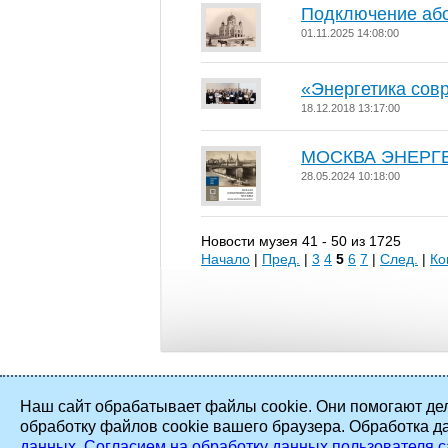
Подключение аб
01.11.2025 14:08:00
«Энергетика сов
18.12.2018 13:17:00
МОСКВА ЭНЕРГЕ
28.05.2024 10:18:00
Новости музея 41 - 50 из 1725
Начало
|
Пред.
|
3
4
5
6
7
|
След.
|
Ко
Наш сайт обрабатывает файлы cookie. Они помогают дел
обработку файлов cookie вашего браузера. Обработка д
2002 - 2026 ©
ПАО «Мосэнерго»
. Все
данных
,
Согласием на обработку данных пользователя с