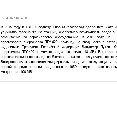
05.04.2022 10:04:00
В 2015 году к ТЭЦ-20 подведен новый газопровод давлением 6 ата 
улучшило газоснабжение станции, обеспечило возможность ввода в 
ограничения по паросиловому оборудованию. В 2015 году на ТЭ
парогазового энергоблока ПГУ-420. Команду на ввод блока в экспл
видеосвязи Президент Российской Федерации Владимир Путин. Ус
энергоблока ПГУ-420 на момент ввода составила 418 МВт. В составе е
паровая турбины производства Siemens, а также котел-утилизатор про
Ввод энергоблока позволил инициировать вывод из эксплуатации уст
первой очереди станции, введенного в 1950-х годах – пяти паров
мощностью 190 МВт.