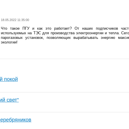
18.05.2022 11:35:00
Что такое ПГУ и как это работает? От наших подписчиков част
используемых на ТЭС для производства электроэнергии и тепла. Се
парогазовых установок, позволяющих вырабатывать энергию макс
экологии!
й покой
ий свет"
Серебряников