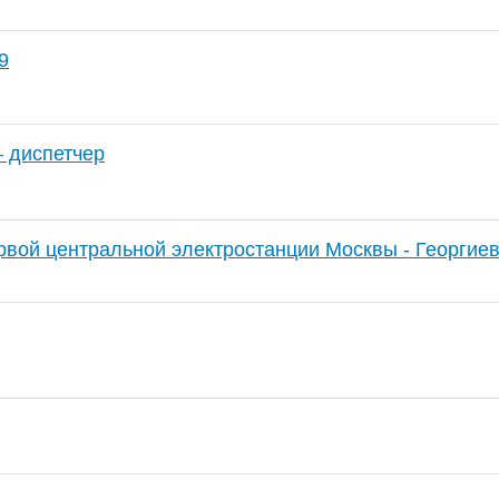
9
 диспетчер
рвой центральной электростанции Москвы - Георгие