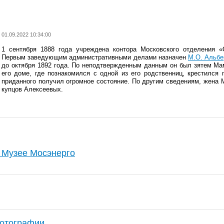
01.09.2022 10:34:00
1 сентября 1888 года учреждена контора Московского отделения «
Первым заведующим административными делами назначен
М.О. Альбе
до октября 1892 года. По неподтвержденным данным он был зятем Ма
его доме, где познакомился с одной из его родственниц, крестился
приданного получил огромное состояние. По другим сведениям, жена 
купцов Алексеевых.
Музее Мосэнерго
фотографии