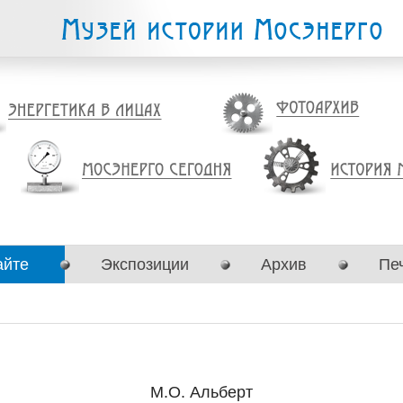
айте
Экспозиции
Архив
Пе
М.О. Альберт