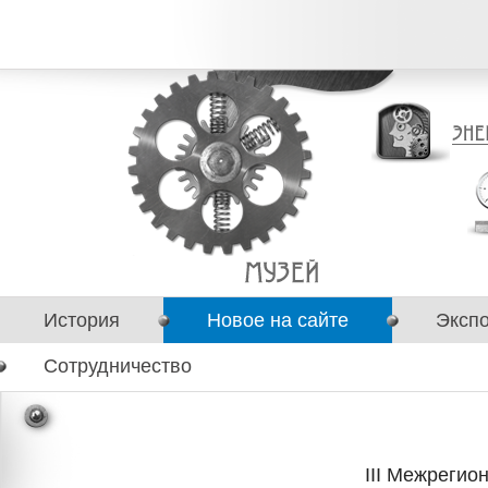
История
Новое на сайте
Эксп
Сотрудничество
III Межрегио