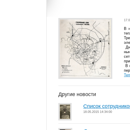
17.0
В 
те
Тр
эле
Дн
нын
сет
пр
В и
пе
Теп
Другие новости
Список сотруднико
18.05.2015 14:34:00