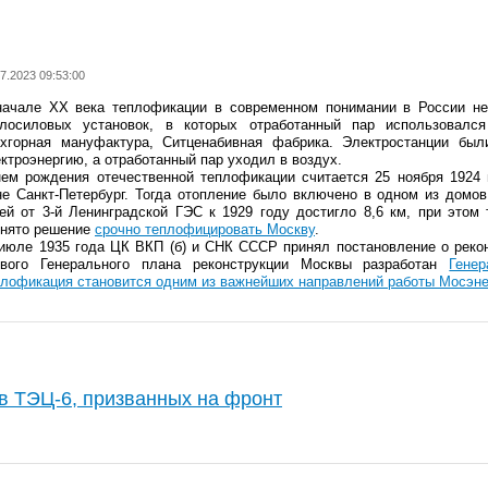
7.2023 09:53:00
начале ХХ века теплофикации в современном понимании в России н
плосиловых установок, в которых отработанный пар использовалс
ехгорная мануфактура, Ситценабивная фабрика. Электростанции были
ктроэнергию, а отработанный пар уходил в воздух.
ем рождения отечественной теплофикации считается 25 ноября 1924 
е Санкт-Петербург. Тогда отопление было включено в одном из домов
ей от 3-й Ленинградской ГЭС к 1929 году достигло 8,6 км, при этом
инято решение
срочно теплофицировать Москву
.
юле 1935 года ЦК ВКП (б) и СНК СССР принял постановление о рекон
рвого Генерального плана реконструкции Москвы разработан
Гене
лофикация становится одним из важнейших направлений работы Мосэне
в ТЭЦ-6, призванных на фронт