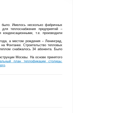
е было. Имелось несколько фабричных
я для теплоснабжения предприятий –
 конденсационными, т.е. производили
года, а местом рождения – Ленинград,
 на Фонтанке. Строительство тепловых
 теплом снабжалось 34 абонента. Было
струкции Москвы. На основе принятого
ральный план теплофикации столицы.
рго
.