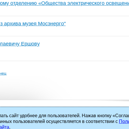
кому отделению «Общества электрического освещен
з архива музея Мосэнерго"
олаевичу Ершову
нец
ать сайт удобнее для пользователей. Нажав кнопку «Согла
анных пользователей осуществляется в соответствии с
Поли
 права защищены.
айта
.